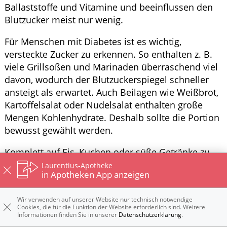
Ballaststoffe und Vitamine und beeinflussen den
Blutzucker meist nur wenig.
Für Menschen mit Diabetes ist es wichtig,
versteckte Zucker zu erkennen. So enthalten z. B.
viele Grillsoßen und Marinaden überraschend viel
davon, wodurch der Blutzuckerspiegel schneller
ansteigt als erwartet. Auch Beilagen wie Weißbrot,
Kartoffelsalat oder Nudelsalat enthalten große
Mengen Kohlenhydrate. Deshalb sollte die Portion
bewusst gewählt werden.
Komplett auf Eis, Kuchen oder süße Getränke zu
verzichten ist nicht zwingend notwendig.
Laurentius-Apotheke
in Apotheken App anzeigen
Entscheidend ist, die Menge im Blick zu behalten
und den Einfluss auf den Blutzucker zu
Wir verwenden auf unserer Website nur technisch notwendige
berücksichtigen. Frisches Obst kann eine gute
Cookies, die für die Funktion der Website erforderlich sind. Weitere
Alternative darstellen. Dennoch enthalten auch
Informationen finden Sie in unserer
Datenschutzerklärung
.